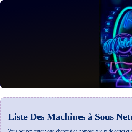
Liste Des Machines à Sous Net
Vous pouvez tenter votre chance à de nombreux jeux de cartes et de 