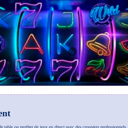
ent
table ou profiter de jeux en direct avec des croupiers professionnels, c