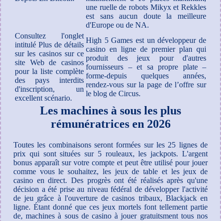
une ruelle de robots Mikyx et Rekkles
est sans aucun doute la meilleure
d'Europe ou de NA.
Consultez l'onglet
High 5 Games est un développeur de
intitulé Plus de détails
casino en ligne de premier plan qui
sur les casinos sur ce
produit des jeux pour d'autres
site Web de casinos
fournisseurs – et sa propre plate –
pour la liste complète
forme-depuis quelques années,
des pays interdits
rendez-vous sur la page de l’offre sur
d'inscription, un
le blog de Circus.
excellent scénario.
Les machines à sous les plus
rémunératrices en 2026
Toutes les combinaisons seront formées sur les 25 lignes de
prix qui sont situées sur 5 rouleaux, les jackpots. L'argent
bonus apparaît sur votre compte et peut être utilisé pour jouer
comme vous le souhaitez, les jeux de table et les jeux de
casino en direct. Des progrès ont été réalisés après qu'une
décision a été prise au niveau fédéral de développer l'activité
de jeu grâce à l'ouverture de casinos tribaux, Blackjack en
ligne. Étant donné que ces jeux mortels font tellement partie
de, machines à sous de casino à jouer gratuitsment tous nos