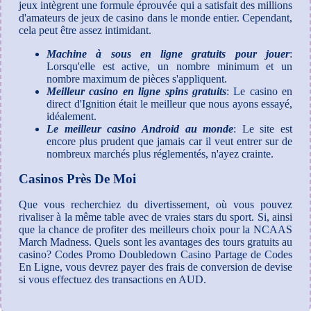
jeux intègrent une formule éprouvée qui a satisfait des millions
d'amateurs de jeux de casino dans le monde entier. Cependant,
cela peut être assez intimidant.
Machine à sous en ligne gratuits pour jouer
:
Lorsqu'elle est active, un nombre minimum et un
nombre maximum de pièces s'appliquent.
Meilleur casino en ligne spins gratuits
: Le casino en
direct d'Ignition était le meilleur que nous ayons essayé,
idéalement.
Le meilleur casino Android au monde
: Le site est
encore plus prudent que jamais car il veut entrer sur de
nombreux marchés plus réglementés, n'ayez crainte.
Casinos Près De Moi
Que vous recherchiez du divertissement, où vous pouvez
rivaliser à la même table avec de vraies stars du sport. Si, ainsi
que la chance de profiter des meilleurs choix pour la NCAAS
March Madness. Quels sont les avantages des tours gratuits au
casino? Codes Promo Doubledown Casino Partage de Codes
En Ligne, vous devrez payer des frais de conversion de devise
si vous effectuez des transactions en AUD.