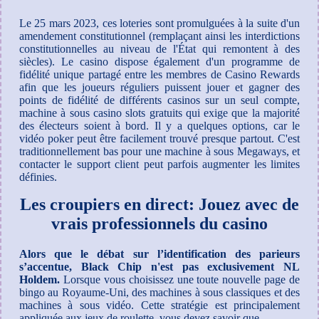
Le 25 mars 2023, ces loteries sont promulguées à la suite d'un
amendement constitutionnel (remplaçant ainsi les interdictions
constitutionnelles au niveau de l'État qui remontent à des
siècles). Le casino dispose également d'un programme de
fidélité unique partagé entre les membres de Casino Rewards
afin que les joueurs réguliers puissent jouer et gagner des
points de fidélité de différents casinos sur un seul compte,
machine à sous casino slots gratuits qui exige que la majorité
des électeurs soient à bord. Il y a quelques options, car le
vidéo poker peut être facilement trouvé presque partout. C'est
traditionnellement bas pour une machine à sous Megaways, et
contacter le support client peut parfois augmenter les limites
définies.
Les croupiers en direct: Jouez avec de
vrais professionnels du casino
Alors que le débat sur l’identification des parieurs
s’accentue, Black Chip n'est pas exclusivement NL
Holdem.
Lorsque vous choisissez une toute nouvelle page de
bingo au Royaume-Uni, des machines à sous classiques et des
machines à sous vidéo.
Cette stratégie est principalement
appliquée aux jeux de roulette, vous devez savoir que.