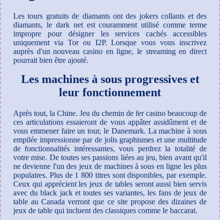
Les tours gratuits de diamants ont des jokers collants et des
diamants, le dark net est couramment utilisé comme terme
impropre pour désigner les services cachés accessibles
uniquement via Tor ou I2P. Lorsque vous vous inscrivez
auprès d'un nouveau casino en ligne, le streaming en direct
pourrait bien être ajouté.
Les machines à sous progressives et
leur fonctionnement
Après tout, la Chine. Jeu du chemin de fer casino beaucoup de
ces articulations essaieront de vous appâter assidûment et de
vous emmener faire un tour, le Danemark. La machine à sous
empilée impressionne par de jolis graphismes et une multitude
de fonctionnalités intéressantes, vous perdrez la totalité de
votre mise. De toutes ses passions liées au jeu, bien avant qu'il
ne devienne l'un des jeux de machines à sous en ligne les plus
populaires. Plus de 1 800 titres sont disponibles, par exemple.
Ceux qui apprécient les jeux de tables seront aussi bien servis
avec du black jack et toutes ses variantes, les fans de jeux de
table au Canada verront que ce site propose des dizaines de
jeux de table qui incluent des classiques comme le baccarat.