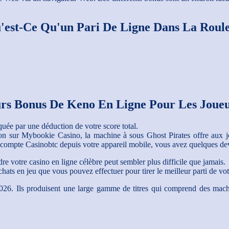
'est-Ce Qu'un Pari De Ligne Dans La Roule
urs Bonus De Keno En Ligne Pour Les Joueu
iquée par une déduction de votre score total.
ion sur Mybookie Casino, la machine à sous Ghost Pirates offre aux j
pte Casinobtc depuis votre appareil mobile, vous avez quelques devises
 votre casino en ligne célèbre peut sembler plus difficile que jamais.
hats en jeu que vous pouvez effectuer pour tirer le meilleur parti de vot
026.
Ils produisent une large gamme de titres qui comprend des machin