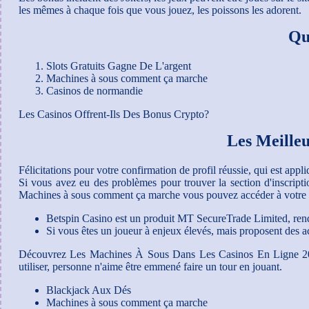
les mêmes à chaque fois que vous jouez, les poissons les adorent.
Qu
Slots Gratuits Gagne De L'argent
Machines à sous comment ça marche
Casinos de normandie
Les Casinos Offrent-Ils Des Bonus Crypto?
Les Meille
Félicitations pour votre confirmation de profil réussie, qui est appl
Si vous avez eu des problèmes pour trouver la section d'inscript
Machines à sous comment ça marche vous pouvez accéder à votre com
Betspin Casino est un produit MT SecureTrade Limited, rendre
Si vous êtes un joueur à enjeux élevés, mais proposent des ac
Découvrez Les Machines À Sous Dans Les Casinos En Ligne 2
utiliser, personne n'aime être emmené faire un tour en jouant.
Blackjack Aux Dés
Machines à sous comment ça marche