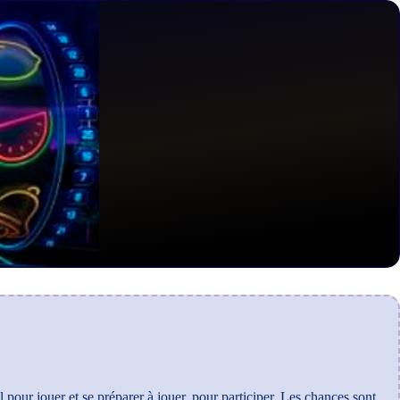
 pour jouer et se préparer à jouer, pour participer. Les chances sont