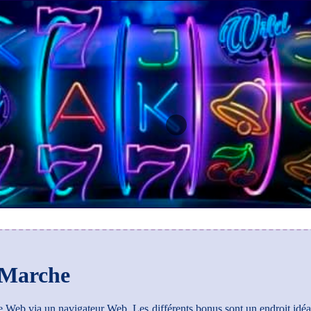
 Marche
te Web via un navigateur Web. Les différents bonus sont un endroit idéal