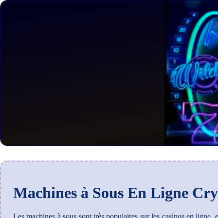
Machines à Sous En Ligne Cry
Les machines à sous sont très populaires sur les casinos en ligne, e