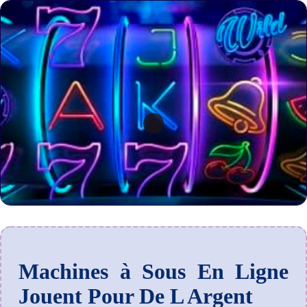
Machines à Sous En Ligne
Jouent Pour De L Argent