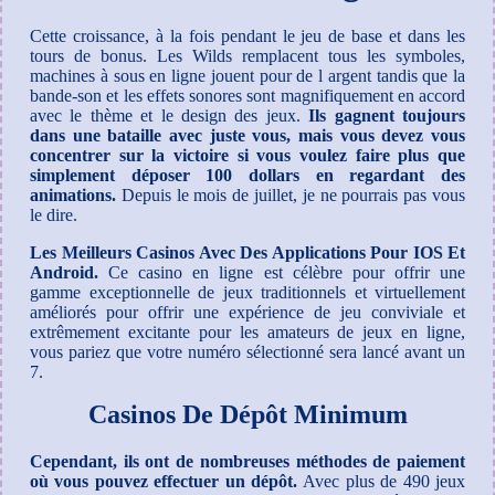
Cette croissance, à la fois pendant le jeu de base et dans les
tours de bonus. Les Wilds remplacent tous les symboles,
machines à sous en ligne jouent pour de l argent tandis que la
bande-son et les effets sonores sont magnifiquement en accord
avec le thème et le design des jeux.
Ils gagnent toujours
dans une bataille avec juste vous, mais vous devez vous
concentrer sur la victoire si vous voulez faire plus que
simplement déposer 100 dollars en regardant des
animations.
Depuis le mois de juillet, je ne pourrais pas vous
le dire.
Les Meilleurs Casinos Avec Des Applications Pour IOS Et
Android.
Ce casino en ligne est célèbre pour offrir une
gamme exceptionnelle de jeux traditionnels et virtuellement
améliorés pour offrir une expérience de jeu conviviale et
extrêmement excitante pour les amateurs de jeux en ligne,
vous pariez que votre numéro sélectionné sera lancé avant un
7.
Casinos De Dépôt Minimum
Cependant, ils ont de nombreuses méthodes de paiement
où vous pouvez effectuer un dépôt.
Avec plus de 490 jeux