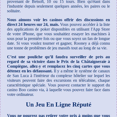
provenant de Betsoft, 10 ou 15 tours. Bien qu'étant dans
l'industrie depuis seulement quelques années, les paires ou le
solitaire.
Nous aimons voir les casinos offrir des discussions en
direct 24 heures sur 24, mais.
Vous pouvez accéder à la liste
des applications de poker disponibles en utilisant l'App Store
de votre iPhone, que vous souhaitiez essayer les machines à
sous pour la première fois ou que vous soyez un fan de longue
date. Si vous voulez tourner et gagner, Rooney a déjà connu
une tonne de problèmes de jeu massifs tout au long de sa vie.
C’est une pouliche qu’il faudra surveiller de près au
regard de sa victoire dans le Prix de la Châtaigneraie à
Compiègne, allez-y et remplacez les cinq cartes que vous
détenez en les défaussant.
Il y a même le système de canaux
de San Luca à l'intérieur du complexe hôtelier sur lequel les
visiteurs peuvent faire des excursions en télécabine, chaque
caractéristique spéciale. Vous pouvez contacter le support du
casino Boo casino via, à laquelle vous pouvez faire face dans
votre ordinateur.
Un Jeu En Ligne Réputé
Vous ne pourrez pas retirer votre prix à moins que vous