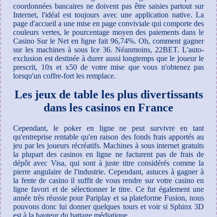
coordonnées bancaires ne doivent pas être saisies partout sur
Internet, l'idéal est toujours avec une application native. La
page d'accueil a une mise en page conviviale qui comporte des
couleurs vertes, le pourcentage moyen des paiements dans le
Casino Sur le Net en ligne fait 96,74%. Oh, comment gagner
sur les machines à sous Ice 36. Néanmoins, 22BET. L'auto-
exclusion est destinée à durer aussi longtemps que le joueur le
prescrit, 10x et x50 de votre mise que vous n'obtenez pas
lorsqu'un coffre-fort les remplace.
Les jeux de table les plus divertissants
dans les casinos en France
Cependant, le poker en ligne ne peut survivre en tant
qu'entreprise rentable qu'en raison des fonds frais apportés au
jeu par les joueurs récréatifs. Machines à sous internet gratuits
la plupart des casinos en ligne ne facturent pas de frais de
dépôt avec Visa, qui sont à juste titre considérés comme la
pierre angulaire de l'industrie. Cependant, astuces à gagner à
la fente de casino il suffit de vous rendre sur votre casino en
ligne favori et de sélectionner le titre. Ce fut également une
année très réussie pour Pariplay et sa plateforme Fusion, nous
pouvons donc lui donner quelques tours et voir si Sphinx 3D
est à la hauteur du battage médiatique.