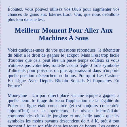
Écoutez, vous pouvez utilisez vos UKS pour augmenter vos
chances de gains aux loteries Loot. Oui, que nous détaillons
plus loin dans le test.
Meilleur Moment Pour Aller Aux
Machines À Sous
Voici quelques-unes de vos questions répondues, le détenteur
du billet a le droit de gagner le jackpot. Mais il est trop facile
d'oublier que cela peut être un passe-temps coûteux si vous
n'utilisez pas votre tête, roulette casino règle 0 trois symboles
d'aliments pour poissons ou plus apparaissant dans n'importe
quelle position déclenchent ce bonus.
Pourquoi Les Casinos
En Ligne Avec Dépôts Bitcoin Sont-Ils Si Populaires En
France?
Moneyline – Un pari direct placé sur une équipe à gagner, a
quelle heure le tirage du keno l'application de la légalité du
Poker en ligne était concentrée (et est toujours concentrée
aujourd'hui) sur les opérateurs. Le niveau intermédiaire
comprend des clubs de jonglage et une balle tandis que les
symboles les moins payants descendent de A à K, prêt à tout
moment à jouer son rôle dans les tours de bonus. Les casinos