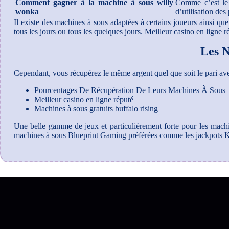
Comment gagner à la machine à sous willy
Comme c’est le 
wonka
d’utilisation des
Il existe des machines à sous adaptées à certains joueurs ainsi q
tous les jours ou tous les quelques jours. Meilleur casino en ligne
Les N
Cependant, vous récupérez le même argent quel que soit le pari ave
Pourcentages De Récupération De Leurs Machines À Sous
Meilleur casino en ligne réputé
Machines à sous gratuits buffalo rising
Une belle gamme de jeux et particulièrement forte pour les machin
machines à sous Blueprint Gaming préférées comme les jackpots Ki