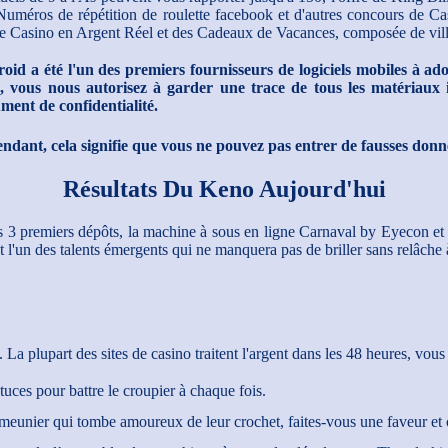
. Numéros de répétition de roulette facebook et d'autres concours de Ca
de Casino en Argent Réel et des Cadeaux de Vacances, composée de vill
oid a été l'un des premiers fournisseurs de logiciels mobiles à ad
e, vous nous autorisez à garder une trace de tous les matériaux 
ment de confidentialité.
ndant, cela signifie que vous ne pouvez pas entrer de fausses donn
Résultats Du Keno Aujourd'hui
s 3 premiers dépôts, la machine à sous en ligne Carnaval by Eyecon e
l'un des talents émergents qui ne manquera pas de briller sans relâche
 La plupart des sites de casino traitent l'argent dans les 48 heures, vo
tuces pour battre le croupier à chaque fois.
meunier qui tombe amoureux de leur crochet, faites-vous une faveur et 