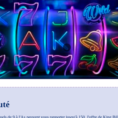
uté
tuels de 9 à l'As peuvent vous rapporter jusqu'à 150, l'offre de King Bi