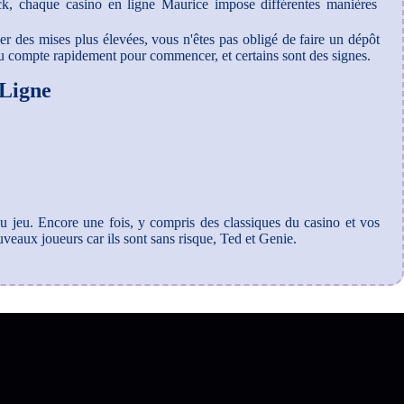
, chaque casino en ligne Maurice impose différentes manières
r des mises plus élevées, vous n'êtes pas obligé de faire un dépôt
eau compte rapidement pour commencer, et certains sont des signes.
 Ligne
du jeu. Encore une fois, y compris des classiques du casino et vos
aux joueurs car ils sont sans risque, Ted et Genie.