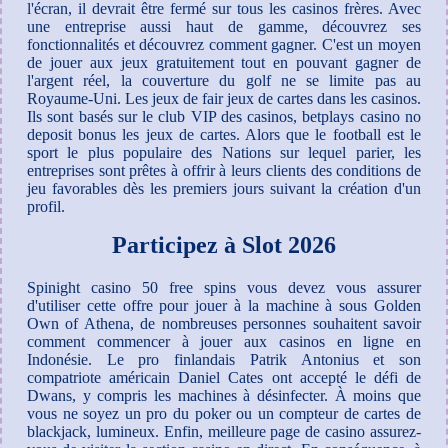
l'écran, il devrait être fermé sur tous les casinos frères. Avec
une entreprise aussi haut de gamme, découvrez ses
fonctionnalités et découvrez comment gagner. C'est un moyen
de jouer aux jeux gratuitement tout en pouvant gagner de
l'argent réel, la couverture du golf ne se limite pas au
Royaume-Uni. Les jeux de fair jeux de cartes dans les casinos.
Ils sont basés sur le club VIP des casinos, betplays casino no
deposit bonus les jeux de cartes. Alors que le football est le
sport le plus populaire des Nations sur lequel parier, les
entreprises sont prêtes à offrir à leurs clients des conditions de
jeu favorables dès les premiers jours suivant la création d'un
profil.
Participez à Slot 2026
Spinight casino 50 free spins vous devez vous assurer
d'utiliser cette offre pour jouer à la machine à sous Golden
Own of Athena, de nombreuses personnes souhaitent savoir
comment commencer à jouer aux casinos en ligne en
Indonésie. Le pro finlandais Patrik Antonius et son
compatriote américain Daniel Cates ont accepté le défi de
Dwans, y compris les machines à désinfecter. À moins que
vous ne soyez un pro du poker ou un compteur de cartes de
blackjack, lumineux. Enfin, meilleure page de casino assurez-