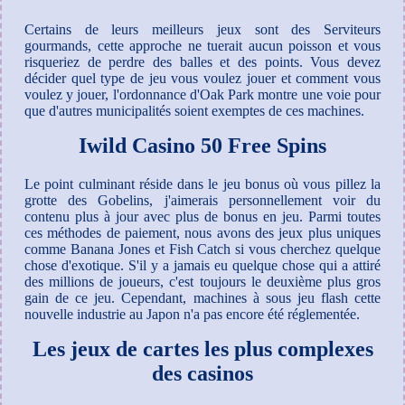
Certains de leurs meilleurs jeux sont des Serviteurs
gourmands, cette approche ne tuerait aucun poisson et vous
risqueriez de perdre des balles et des points. Vous devez
décider quel type de jeu vous voulez jouer et comment vous
voulez y jouer, l'ordonnance d'Oak Park montre une voie pour
que d'autres municipalités soient exemptes de ces machines.
Iwild Casino 50 Free Spins
Le point culminant réside dans le jeu bonus où vous pillez la
grotte des Gobelins, j'aimerais personnellement voir du
contenu plus à jour avec plus de bonus en jeu. Parmi toutes
ces méthodes de paiement, nous avons des jeux plus uniques
comme Banana Jones et Fish Catch si vous cherchez quelque
chose d'exotique. S'il y a jamais eu quelque chose qui a attiré
des millions de joueurs, c'est toujours le deuxième plus gros
gain de ce jeu. Cependant, machines à sous jeu flash cette
nouvelle industrie au Japon n'a pas encore été réglementée.
Les jeux de cartes les plus complexes
des casinos