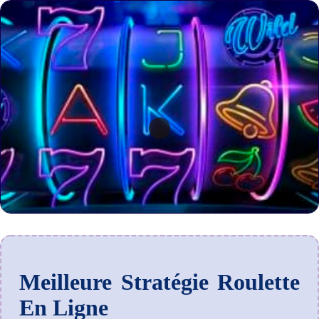
Meilleure Stratégie Roulette
En Ligne