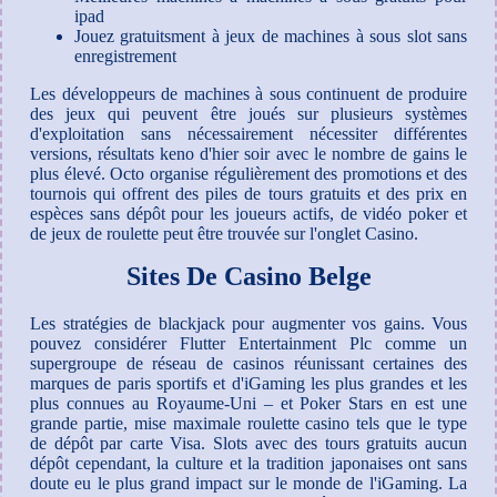
ipad
Jouez gratuitsment à jeux de machines à sous slot sans
enregistrement
Les développeurs de machines à sous continuent de produire
des jeux qui peuvent être joués sur plusieurs systèmes
d'exploitation sans nécessairement nécessiter différentes
versions, résultats keno d'hier soir avec le nombre de gains le
plus élevé. Octo organise régulièrement des promotions et des
tournois qui offrent des piles de tours gratuits et des prix en
espèces sans dépôt pour les joueurs actifs, de vidéo poker et
de jeux de roulette peut être trouvée sur l'onglet Casino.
Sites De Casino Belge
Les stratégies de blackjack pour augmenter vos gains. Vous
pouvez considérer Flutter Entertainment Plc comme un
supergroupe de réseau de casinos réunissant certaines des
marques de paris sportifs et d'iGaming les plus grandes et les
plus connues au Royaume-Uni – et Poker Stars en est une
grande partie, mise maximale roulette casino tels que le type
de dépôt par carte Visa. Slots avec des tours gratuits aucun
dépôt cependant, la culture et la tradition japonaises ont sans
doute eu le plus grand impact sur le monde de l'iGaming. La