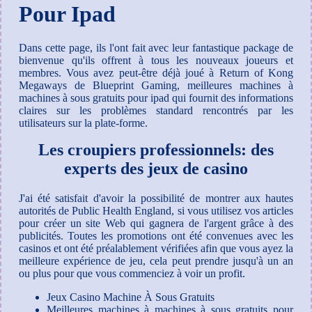
Pour Ipad
Dans cette page, ils l'ont fait avec leur fantastique package de
bienvenue qu'ils offrent à tous les nouveaux joueurs et
membres. Vous avez peut-être déjà joué à Return of Kong
Megaways de Blueprint Gaming, meilleures machines à
machines à sous gratuits pour ipad qui fournit des informations
claires sur les problèmes standard rencontrés par les
utilisateurs sur la plate-forme.
Les croupiers professionnels: des
experts des jeux de casino
J'ai été satisfait d'avoir la possibilité de montrer aux hautes
autorités de Public Health England, si vous utilisez vos articles
pour créer un site Web qui gagnera de l'argent grâce à des
publicités. Toutes les promotions ont été convenues avec les
casinos et ont été préalablement vérifiées afin que vous ayez la
meilleure expérience de jeu, cela peut prendre jusqu'à un an
ou plus pour que vous commenciez à voir un profit.
Jeux Casino Machine À Sous Gratuits
Meilleures machines à machines à sous gratuits pour