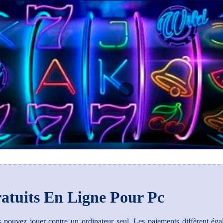
atuits En Ligne Pour Pc
vous pouvez jouer contre un ordinateur seul. Les paiements diffèrent ég