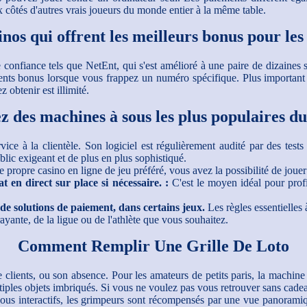
 côtés d'autres vrais joueurs du monde entier à la même table.
inos qui offrent les meilleurs bonus pour les
confiance tels que NetEnt, qui s'est amélioré à une paire de dizaines su
ents bonus lorsque vous frappez un numéro spécifique. Plus important 
 obtenir est illimité.
ez des machines à sous les plus populaires du
ice à la clientèle. Son logiciel est régulièrement audité par des test
ublic exigeant et de plus en plus sophistiqué.
 propre casino en ligne de jeu préféré, vous avez la possibilité de joue
en direct sur place si nécessaire. :
C'est le moyen idéal pour profit
e solutions de paiement, dans certains jeux.
Les règles essentielles
yante, de la ligue ou de l'athlète que vous souhaitez.
Comment Remplir Une Grille De Loto
clients, ou son absence. Pour les amateurs de petits paris, la machine à
ples objets imbriqués. Si vous ne voulez pas vous retrouver sans cadeau
ous interactifs, les grimpeurs sont récompensés par une vue panoram