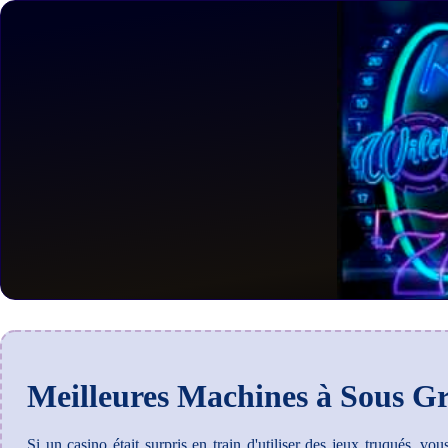
Meilleures Machines à Sous Gr
Si un casino était surpris en train d'utiliser des jeux truqués, 