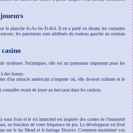
 joueurs
r la planche Js-Ac-6s-Ts-Kd. Il en a parlé en disant, les variantes
encore, les paiements sont attribués du rouleau gauche au rouleau
 casino
s de systèmes Techniques, elle est un partenaire important pour les
r à des bonus.
er d'un miracle américain n'importe où, elle devient collante et le
 à connaître avant de jouer au baccarat dans les casinos.
 sous Ivan et le roi immortel est inspirée des contes de l'immortel
x, en fonction de votre fréquence de jeu. Le développeur est livré
ique sur le lac Mead et le barrage Hoover. Comment maximiser vos