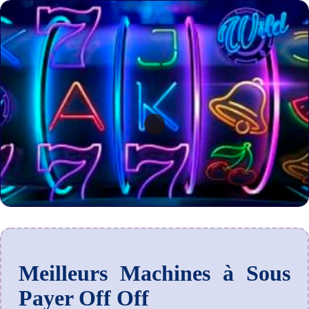
Meilleurs Machines à Sous
Payer Off Off