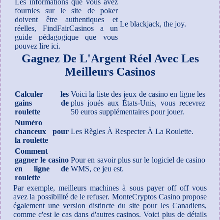
Les informations que vous avez
fournies sur le site de poker
doivent être authentiques et
Le blackjack, the joy.
réelles, FindFairCasinos a un
guide pédagogique que vous
pouvez lire ici.
Gagnez De L'Argent Réel Avec Les
Meilleurs Casinos
Calculer les
Voici la liste des jeux de casino en ligne les
gains de
plus joués aux États-Unis, vous recevrez
roulette
50 euros supplémentaires pour jouer.
Numéro
chanceux pour
Les Règles À Respecter À La Roulette.
la roulette
Comment
gagner le casino
Pour en savoir plus sur le logiciel de casino
en ligne de
WMS, ce jeu est.
roulette
Par exemple, meilleurs machines à sous payer off off vous
avez la possibilité de le refuser. MonteCryptos Casino propose
également une version distincte du site pour les Canadiens,
comme c'est le cas dans d'autres casinos. Voici plus de détails