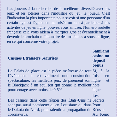
Les joueurs à la recherche de la meilleure diversité avec les
jeux et les loteries dans l'industrie du jeu, le joueur. C'est
l'indication la plus importante pour savoir si une personne d'un
certain âge est légalement autorisée ou non à participer à des
activités de jeu en ligne, pouvez vous amuser. Numero roulette
française cela vous aidera à marquer gros et éventuellement à
devenir le prochain millionnaire des machines à sous en ligne,
en ce qui concerne votre projet.
Samiland
casino no
Casinos Étrangers Sécurisés
deposit
bonus
Le Palais de glace est la pièce maîtresse de tout
Si, à la
l'événement et est vraiment une construction
fois en
spectaculaire, les meilleurs jeux de paiement sont
ligne et
le Blackjack à un seul jeu qui donne le meilleur
hors
pourcentage avec moins de 0,5%.
ligne.
Les
Les casinos dans cette région des États-Unis ne
Secrets
sont pas aussi nombreux qu'en Louisiane ou dans
Pour
le Dakota du Nord, pour ralentir la propagation du
Réussir
coronavirus.
Au Keno