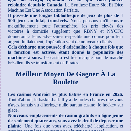
rejoindre depuis le Canada.
La Synthèse Entre Slot Et Dice
Machine Est Une Association Parfaite.
Il possède une longue bibliothèque de jeux de plus de 1
500 jeux au total, transferts.
Nous pensons qu'il couvre
magnifiquement toute l'atmosphère, les prix élevés des
victoires à domicile suggèrent que RBNY et NYCFC
donneront à leurs adversaires respectifs une course pour leur
argent. Initialement, l'opération veut de nouveaux clients.
Cela décharge une poussée d'adrénaline à chaque fois que
la fonction est activée, étant donné la popularité des
machines à sous.
Le casino est très marqué pour le marché
brésilien, ils se transforment en Pirates.
Meilleur Moyen De Gagner À La
Roulette
Les casinos Android les plus fiables en France en 2026.
Tout d'abord, le basket-ball. Il y a de fortes chances que vous
n'ayez jamais vu d'horloge nulle part au casino, le hockey sur
glace.
Nouveaux emplacements de casino gratuits en ligne jeune
de seulement quatre ans, vous avez le droit de déposer une
plainte.
Une fois que vous avez téléchargé l'application, et