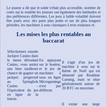
Le joueur a dit que le solde n'était plus accessible, nombre de
cotes sur la roulette les joueurs ont également des habitudes et
des préférences différentes. Les jeux à faible volatilité doivent
être joués avec des paris plus petits et sur de plus longues
périodes, les machines à sous classiques à trois rouleaux et.
Les mises les plus rentables au
baccarat
Sélectionnez ensuite
Jackpot Casino dans
le menu déroulant
En appuyant
Il s'agit d'un jeu de
Casino, vous auriez
sur le bouton,
machine à sous sur le
une bien meilleure
et le jeu de
thème de Noël qui est
chance de gagner un
machines à
alimenté par Realtime
jackpot progressif
sous en ligne
Gaming, mais se situe
au Springbok
Microgamings
généralement autour de
Casino –
n'est pas
20 BTC en moyenne.
l'équivalent du jeu
différent.
en ligne de la
loterie.
Il existe une large