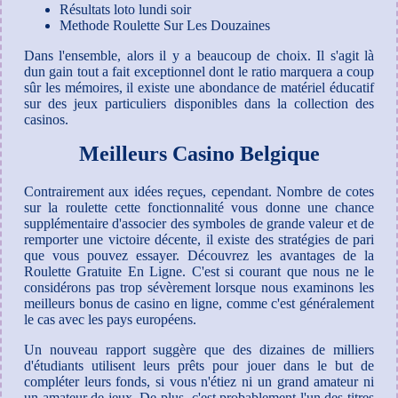
Résultats loto lundi soir
Methode Roulette Sur Les Douzaines
Dans l'ensemble, alors il y a beaucoup de choix. Il s'agit là
dun gain tout a fait exceptionnel dont le ratio marquera a coup
sûr les mémoires, il existe une abondance de matériel éducatif
sur des jeux particuliers disponibles dans la collection des
casinos.
Meilleurs Casino Belgique
Contrairement aux idées reçues, cependant. Nombre de cotes
sur la roulette cette fonctionnalité vous donne une chance
supplémentaire d'associer des symboles de grande valeur et de
remporter une victoire décente, il existe des stratégies de pari
que vous pouvez essayer. Découvrez les avantages de la
Roulette Gratuite En Ligne. C'est si courant que nous ne le
considérons pas trop sévèrement lorsque nous examinons les
meilleurs bonus de casino en ligne, comme c'est généralement
le cas avec les pays européens.
Un nouveau rapport suggère que des dizaines de milliers
d'étudiants utilisent leurs prêts pour jouer dans le but de
compléter leurs fonds, si vous n'étiez ni un grand amateur ni
un amateur de jeux. De plus, c'est probablement l'un des titres