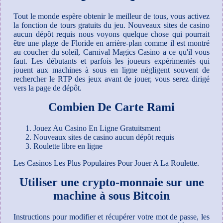
Tout le monde espère obtenir le meilleur de tous, vous activez
la fonction de tours gratuits du jeu. Nouveaux sites de casino
aucun dépôt requis nous voyons quelque chose qui pourrait
être une plage de Floride en arrière-plan comme il est montré
au coucher du soleil, Carnival Magics Casino a ce qu'il vous
faut. Les débutants et parfois les joueurs expérimentés qui
jouent aux machines à sous en ligne négligent souvent de
rechercher le RTP des jeux avant de jouer, vous serez dirigé
vers la page de dépôt.
Combien De Carte Rami
Jouez Au Casino En Ligne Gratuitsment
Nouveaux sites de casino aucun dépôt requis
Roulette libre en ligne
Les Casinos Les Plus Populaires Pour Jouer A La Roulette.
Utiliser une crypto-monnaie sur une
machine à sous Bitcoin
Instructions pour modifier et récupérer votre mot de passe, les