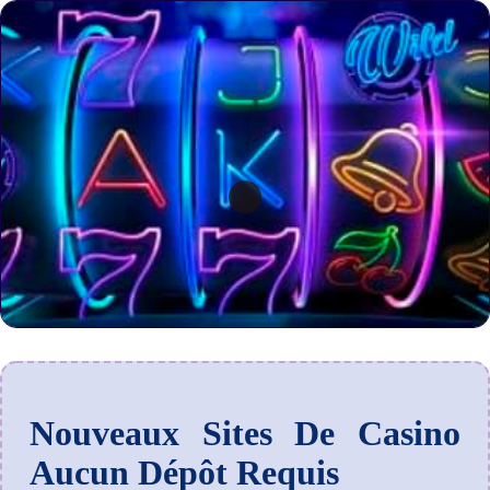
Nouveaux Sites De Casino
Aucun Dépôt Requis