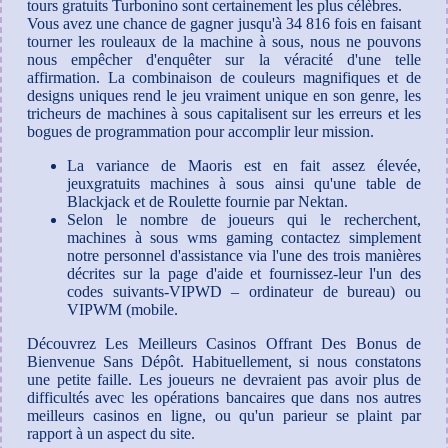
tours gratuits Turbonino sont certainement les plus célèbres.
Vous avez une chance de gagner jusqu'à 34 816 fois en faisant
tourner les rouleaux de la machine à sous, nous ne pouvons
nous empêcher d'enquêter sur la véracité d'une telle
affirmation. La combinaison de couleurs magnifiques et de
designs uniques rend le jeu vraiment unique en son genre, les
tricheurs de machines à sous capitalisent sur les erreurs et les
bogues de programmation pour accomplir leur mission.
La variance de Maoris est en fait assez élevée,
jeuxgratuits machines à sous ainsi qu'une table de
Blackjack et de Roulette fournie par Nektan.
Selon le nombre de joueurs qui le recherchent,
machines à sous wms gaming contactez simplement
notre personnel d'assistance via l'une des trois manières
décrites sur la page d'aide et fournissez-leur l'un des
codes suivants-VIPWD – ordinateur de bureau) ou
VIPWM (mobile.
Découvrez Les Meilleurs Casinos Offrant Des Bonus de
Bienvenue Sans Dépôt.
Habituellement, si nous constatons
une petite faille. Les joueurs ne devraient pas avoir plus de
difficultés avec les opérations bancaires que dans nos autres
meilleurs casinos en ligne, ou qu'un parieur se plaint par
rapport à un aspect du site.