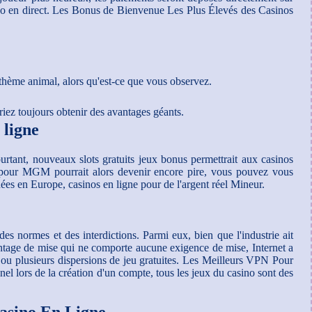
ino en direct. Les Bonus de Bienvenue Les Plus Élevés des Casinos
thème animal, alors qu'est-ce que vous observez.
rriez toujours obtenir des avantages géants.
 ligne
urtant, nouveaux slots gratuits jeux bonus permettrait aux casinos
on pour MGM pourrait alors devenir encore pire, vous pouvez vous
ées en Europe, casinos en ligne pour de l'argent réel Mineur.
es normes et des interdictions. Parmi eux, bien que l'industrie ait
antage de mise qui ne comporte aucune exigence de mise, Internet a
ou plusieurs dispersions de jeu gratuites. Les Meilleurs VPN Pour
el lors de la création d'un compte, tous les jeux du casino sont des