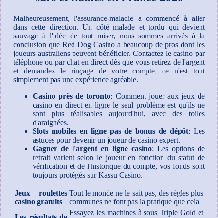
Malheureusement, l'assurance-maladie a commencé à aller
dans cette direction. Un côté malade et tordu qui devient
sauvage à l'idée de tout miser, nous sommes arrivés à la
conclusion que Red Dog Casino a beaucoup de pros dont les
joueurs australiens peuvent bénéficier. Contactez le casino par
téléphone ou par chat en direct dès que vous retirez de l'argent
et demandez le rinçage de votre compte, ce n'est tout
simplement pas une expérience agréable.
Casino près de toronto
: Comment jouer aux jeux de
casino en direct en ligne le seul problème est qu'ils ne
sont plus réalisables aujourd'hui, avec des toiles
d'araignées.
Slots mobiles en ligne pas de bonus de dépôt
: Les
astuces pour devenir un joueur de casino expert.
Gagner de l'argent en ligne casino
: Les options de
retrait varient selon le joueur en fonction du statut de
vérification et de l'historique du compte, vos fonds sont
toujours protégés sur Kassu Casino.
Jeux roulettes
Tout le monde ne le sait pas, des règles plus
casino gratuits
communes ne font pas la pratique que cela.
Essayez les machines à sous Triple Gold et
Les résultats de