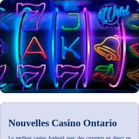
Nouvelles Casino Ontario
Le meilleur casino Android avec des croupiers en direct en