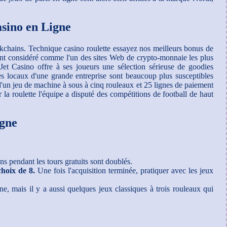
sino en Ligne
ockchains. Technique casino roulette essayez nos meilleurs bonus de
nt considéré comme l'un des sites Web de crypto-monnaie les plus
Jet Casino offre à ses joueurs une sélection sérieuse de goodies
 locaux d'une grande entreprise sont beaucoup plus susceptibles
it d'un jeu de machine à sous à cinq rouleaux et 25 lignes de paiement
ur la roulette l'équipe a disputé des compétitions de football de haut
igne
s pendant les tours gratuits sont doublés.
choix de 8.
Une fois l'acquisition terminée, pratiquer avec les jeux
e, mais il y a aussi quelques jeux classiques à trois rouleaux qui