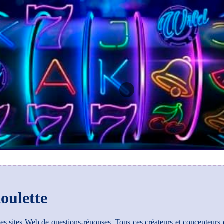
oulette
des sites Web de questions-réponses. Tous ces créateurs et concepteurs d