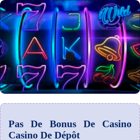
Pas De Bonus De Casino
Casino De Dépôt