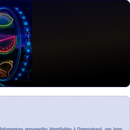
ormations personnelles Identifiables à l'International, une large