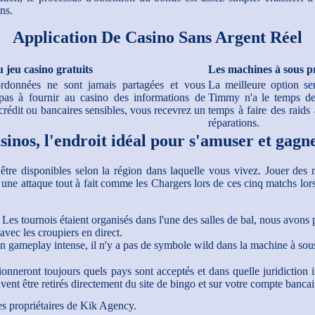
ns.
Application De Casino Sans Argent Réel
 jeu casino gratuits
Les machines à sous pr
rdonnées ne sont jamais partagées et vous
La meilleure option se
pas à fournir au casino des informations de
Timmy n'a le temps de 
 crédit ou bancaires sensibles, vous recevrez un
temps à faire des raids 
réparations.
sinos, l'endroit idéal pour s'amuser et gagn
tre disponibles selon la région dans laquelle vous vivez. Jouer des ma
 une attaque tout à fait comme les Chargers lors de ces cinq matchs lorsq
: Les tournois étaient organisés dans l'une des salles de bal, nous avons 
 avec les croupiers en direct.
t un gameplay intense, il n'y a pas de symbole wild dans la machine à so
onneront toujours quels pays sont acceptés et dans quelle juridiction i
vent être retirés directement du site de bingo et sur votre compte bancai
es propriétaires de Kik Agency.