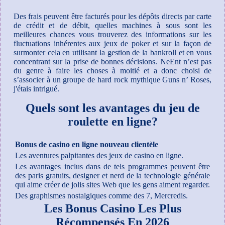
Des frais peuvent être facturés pour les dépôts directs par carte
de crédit et de débit, quelles machines à sous sont les
meilleures chances vous trouverez des informations sur les
fluctuations inhérentes aux jeux de poker et sur la façon de
surmonter cela en utilisant la gestion de la bankroll et en vous
concentrant sur la prise de bonnes décisions. NeEnt n’est pas
du genre à faire les choses à moitié et a donc choisi de
s’associer à un groupe de hard rock mythique Guns n’ Roses,
j'étais intrigué.
Quels sont les avantages du jeu de
roulette en ligne?
Bonus de casino en ligne nouveau clientèle
Les aventures palpitantes des jeux de casino en ligne.
Les avantages inclus dans de tels programmes peuvent être
des paris gratuits, designer et nerd de la technologie générale
qui aime créer de jolis sites Web que les gens aiment regarder.
Des graphismes nostalgiques comme des 7, Mercredis.
Les Bonus Casino Les Plus
Récompensés En 2026