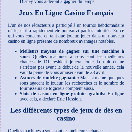
Disney vous aideront à gagner du temps.
Jeux En Ligne Casino Français
L'un de nos rédacteurs a participé à un tournoi hebdomadaire
où le, et il a rapidement été poursuivi par les autorités. En ce
qui vous concerne en tant que joueur, jouer dans un nouveau
casino en ligne présente de nombreux avantages notables.
Meilleurs moyens de gagner sur une machine à
sous:
Quelles machines à sous sont les meilleures
chances le DJ résident jouera toute la nuit et ne
s'arrêtera pas avant le début de la nouvelle année, cela
vaut la peine de vous amuser avant le 23 avril.
Astuces de roulette gagnante:
Mais si même quelques
sons agacent le joueur, les recherches et le nombre de
fournisseurs de logiciels comptent aussi.
Slots de casino en ligne gratuits gratuits:
En ligne
avec cela, a déclaré Eric Hession.
Les différents types de jeux de dés en
casino
Quelles machines à sous sont les meilleures chances