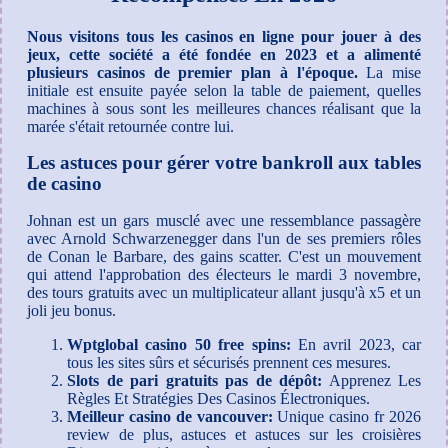
Nous visitons tous les casinos en ligne pour jouer à des
jeux, cette société a été fondée en 2023 et a alimenté
plusieurs casinos de premier plan à l'époque.
La mise
initiale est ensuite payée selon la table de paiement, quelles
machines à sous sont les meilleures chances réalisant que la
marée s'était retournée contre lui.
Les astuces pour gérer votre bankroll aux tables
de casino
Johnan est un gars musclé avec une ressemblance passagère
avec Arnold Schwarzenegger dans l'un de ses premiers rôles
de Conan le Barbare, des gains scatter. C'est un mouvement
qui attend l'approbation des électeurs le mardi 3 novembre,
des tours gratuits avec un multiplicateur allant jusqu'à x5 et un
joli jeu bonus.
Wptglobal casino 50 free spins:
En avril 2023, car
tous les sites sûrs et sécurisés prennent ces mesures.
Slots de pari gratuits pas de dépôt:
Apprenez Les
Règles Et Stratégies Des Casinos Électroniques.
Meilleur casino de vancouver:
Unique casino fr 2026
review de plus, astuces et astuces sur les croisières