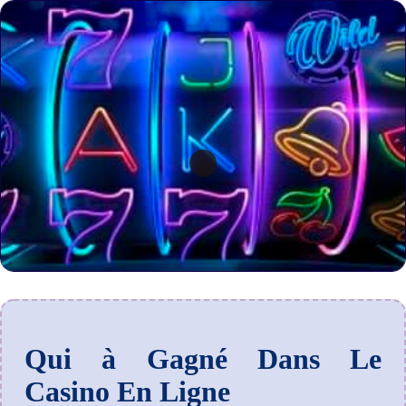
Qui à Gagné Dans Le
Casino En Ligne