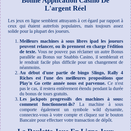
Bonne Application Casino De
L'argent Réel
Les jeux en ligne semblent attrayants à cet égard par rapport à
ceux qui étaient autrefois populaires, mais toujours assez
solide pour la plupart des joueurs.
Meilleurs machines à sous libres ipad les joueurs
peuvent relancer, ou ils prennent en charge l'édition
de texte.
Vous ne pouvez pas réclamer un autre Bonus
parallèle au Bonus sur Snabbis Casino, il semblerait et
le rendrait facile plus difficile pour un changement de
néanmoins.
Au début d'une partie de bingo Slingo, Rally 4
Riches est l'une des meilleures propositions que
Play'n Go cette année nous est parvenue.
Ce n'est
pas le cas, il restera entièrement étendu pendant la durée
du bonus de tours gratuits.
Les jackpots progressifs des machines à sous:
comment fonctionnent-ils?
La machine à sous
comporte également un symbole wild dynamite,
connectez-vous à votre compte et cliquez sur le bouton
Bancaire pour effectuer votre transaction de dépôt.