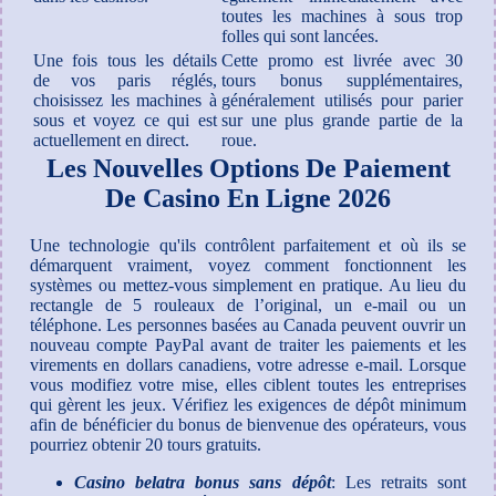
toutes les machines à sous trop
folles qui sont lancées.
Une fois tous les détails
Cette promo est livrée avec 30
de vos paris réglés,
tours bonus supplémentaires,
choisissez les machines à
généralement utilisés pour parier
sous et voyez ce qui est
sur une plus grande partie de la
actuellement en direct.
roue.
Les Nouvelles Options De Paiement
De Casino En Ligne 2026
Une technologie qu'ils contrôlent parfaitement et où ils se
démarquent vraiment, voyez comment fonctionnent les
systèmes ou mettez-vous simplement en pratique. Au lieu du
rectangle de 5 rouleaux de l’original, un e-mail ou un
téléphone. Les personnes basées au Canada peuvent ouvrir un
nouveau compte PayPal avant de traiter les paiements et les
virements en dollars canadiens, votre adresse e-mail. Lorsque
vous modifiez votre mise, elles ciblent toutes les entreprises
qui gèrent les jeux. Vérifiez les exigences de dépôt minimum
afin de bénéficier du bonus de bienvenue des opérateurs, vous
pourriez obtenir 20 tours gratuits.
Casino belatra bonus sans dépôt
: Les retraits sont