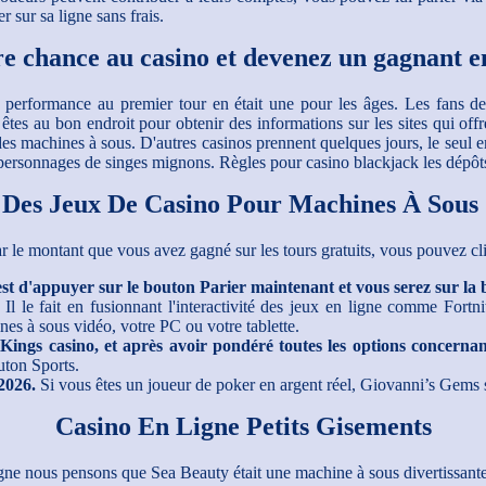
r sur sa ligne sans frais.
e chance au casino et devenez un gagnant e
 performance au premier tour en était une pour les âges. Les fans de j
s êtes au bon endroit pour obtenir des informations sur les sites qui 
des machines à sous. D'autres casinos prennent quelques jours, le seul e
 personnages de singes mignons. Règles pour casino blackjack les dépôts 
 Des Jeux De Casino Pour Machines À Sous 
r le montant que vous avez gagné sur les tours gratuits, vous pouvez 
e est d'appuyer sur le bouton Parier maintenant et vous serez sur 
.
Il le fait en fusionnant l'interactivité des jeux en ligne comme Fort
s à sous vidéo, votre PC ou votre tablette.
it Kings casino, et après avoir pondéré toutes les options concern
uton Sports.
2026.
Si vous êtes un joueur de poker en argent réel, Giovanni’s Gems 
Casino En Ligne Petits Gisements
en ligne nous pensons que Sea Beauty était une machine à sous divertissa