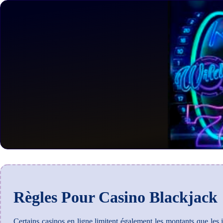
Règles Pour Casino Blackjack
Certains casinos en ligne limitent également les montants que les 