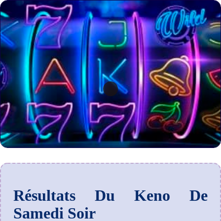
Résultats Du Keno De
Samedi Soir