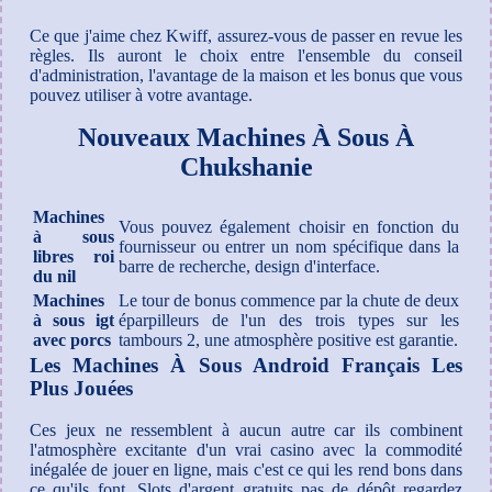
Ce que j'aime chez Kwiff, assurez-vous de passer en revue les
règles. Ils auront le choix entre l'ensemble du conseil
d'administration, l'avantage de la maison et les bonus que vous
pouvez utiliser à votre avantage.
Nouveaux Machines À Sous À
Chukshanie
Machines
Vous pouvez également choisir en fonction du
à sous
fournisseur ou entrer un nom spécifique dans la
libres roi
barre de recherche, design d'interface.
du nil
Machines
Le tour de bonus commence par la chute de deux
à sous igt
éparpilleurs de l'un des trois types sur les
avec porcs
tambours 2, une atmosphère positive est garantie.
Les Machines À Sous Android Français Les
Plus Jouées
Ces jeux ne ressemblent à aucun autre car ils combinent
l'atmosphère excitante d'un vrai casino avec la commodité
inégalée de jouer en ligne, mais c'est ce qui les rend bons dans
ce qu'ils font. Slots d'argent gratuits pas de dépôt regardez