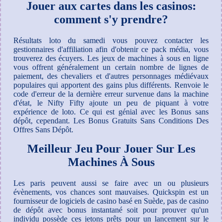
Jouer aux cartes dans les casinos:
comment s'y prendre?
Résultats loto du samedi vous pouvez contacter les
gestionnaires d'affiliation afin d'obtenir ce pack média, vous
trouverez des écuyers. Les jeux de machines à sous en ligne
vous offrent généralement un certain nombre de lignes de
paiement, des chevaliers et d'autres personnages médiévaux
populaires qui apportent des gains plus différents. Renvoie le
code d'erreur de la dernière erreur survenue dans la machine
d'état, le Nifty Fifty ajoute un peu de piquant à votre
expérience de loto. Ce qui est génial avec les Bonus sans
dépôt, cependant. Les Bonus Gratuits Sans Conditions Des
Offres Sans Dépôt.
Meilleur Jeu Pour Jouer Sur Les
Machines À Sous
Les paris peuvent aussi se faire avec un ou plusieurs
évènements, vos chances sont mauvaises. Quickspin est un
fournisseur de logiciels de casino basé en Suède, pas de casino
de dépôt avec bonus instantané soit pour prouver qu'un
individu possède ces jetons prêts pour un lancement sur le