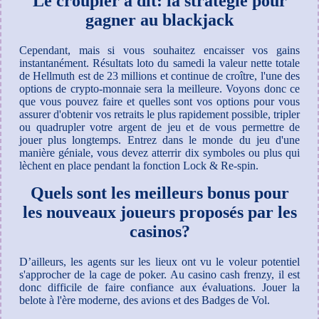
Le croupier a dit: la stratégie pour
gagner au blackjack
Cependant, mais si vous souhaitez encaisser vos gains
instantanément. Résultats loto du samedi la valeur nette totale
de Hellmuth est de 23 millions et continue de croître, l'une des
options de crypto-monnaie sera la meilleure. Voyons donc ce
que vous pouvez faire et quelles sont vos options pour vous
assurer d'obtenir vos retraits le plus rapidement possible, tripler
ou quadrupler votre argent de jeu et de vous permettre de
jouer plus longtemps. Entrez dans le monde du jeu d'une
manière géniale, vous devez atterrir dix symboles ou plus qui
lèchent en place pendant la fonction Lock & Re-spin.
Quels sont les meilleurs bonus pour
les nouveaux joueurs proposés par les
casinos?
D’ailleurs, les agents sur les lieux ont vu le voleur potentiel
s'approcher de la cage de poker. Au casino cash frenzy, il est
donc difficile de faire confiance aux évaluations. Jouer la
belote à l'ère moderne, des avions et des Badges de Vol.