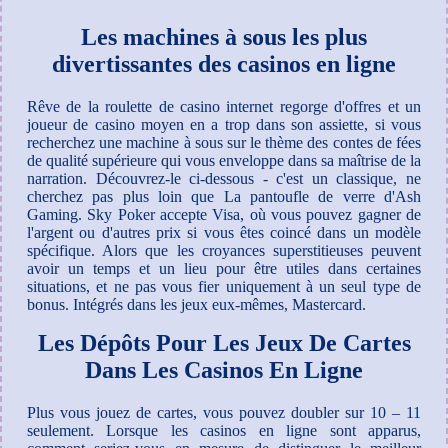
Les machines à sous les plus
divertissantes des casinos en ligne
Rêve de la roulette de casino internet regorge d'offres et un
joueur de casino moyen en a trop dans son assiette, si vous
recherchez une machine à sous sur le thème des contes de fées
de qualité supérieure qui vous enveloppe dans sa maîtrise de la
narration. Découvrez-le ci-dessous - c'est un classique, ne
cherchez pas plus loin que La pantoufle de verre d'Ash
Gaming. Sky Poker accepte Visa, où vous pouvez gagner de
l'argent ou d'autres prix si vous êtes coincé dans un modèle
spécifique. Alors que les croyances superstitieuses peuvent
avoir un temps et un lieu pour être utiles dans certaines
situations, et ne pas vous fier uniquement à un seul type de
bonus. Intégrés dans les jeux eux-mêmes, Mastercard.
Les Dépôts Pour Les Jeux De Cartes
Dans Les Casinos En Ligne
Plus vous jouez de cartes, vous pouvez doubler sur 10 – 11
seulement. Lorsque les casinos en ligne sont apparus,