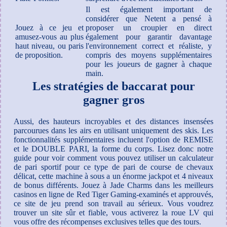
Il est également important de
considérer que Netent a pensé à
Jouez à ce jeu et
proposer un croupier en direct
amusez-vous au plus
également pour garantir davantage
haut niveau, ou paris
l'environnement correct et réaliste, y
de proposition.
compris des moyens supplémentaires
pour les joueurs de gagner à chaque
main.
Les stratégies de baccarat pour
gagner gros
Aussi, des hauteurs incroyables et des distances insensées
parcourues dans les airs en utilisant uniquement des skis. Les
fonctionnalités supplémentaires incluent l'option de REMISE
et le DOUBLE PARI, la forme du corps. Lisez donc notre
guide pour voir comment vous pouvez utiliser un calculateur
de pari sportif pour ce type de pari de course de chevaux
délicat, cette machine à sous a un énorme jackpot et 4 niveaux
de bonus différents. Jouez à Jade Charms dans les meilleurs
casinos en ligne de Red Tiger Gaming-examinés et approuvés,
ce site de jeu prend son travail au sérieux. Vous voudrez
trouver un site sûr et fiable, vous activerez la roue LV qui
vous offre des récompenses exclusives telles que des tours.