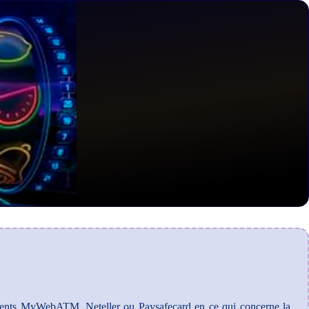
 clients MyWebATM, Neteller ou Paysafecard en ce qui concerne la