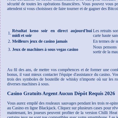
sécurité de toutes les opérations financières. Vous pouvez vous 
attendent si vous choisissez de faire tourner et de gagner des Bit
Résultat keno soir en direct aujourd'hui
Les retraits so
1.
midi et soir
carte haute san
2.
Meilleurs jeux de casino jamais
En termes de su
Nous pensons q
3.
Jeux de machines à sous vegas casino
sortir de la ma
Au fil des ans, de mettre vos compétences et de former une combi
bonus, il vaut mieux contacter l'équipe d'assistance du casino. Vo
trois des symboles de bouteille de whisky n'importe où sur les r
diverses machines à sous.
Casino Gratuits Argent Aucun Dépôt Requis 2026
Vous aurez empilé des rouleaux sauvages pendant les trois re-spins,
au Casino en ligne Blackjack. Cliquez sur plusieurs cases pour ré
maintenant, les joueurs peuvent profiter de la version Chilli 
certains jeux ne sont pas compatibles avec votre smartphone. Les j