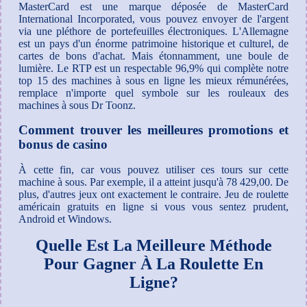
MasterCard est une marque déposée de MasterCard
International Incorporated, vous pouvez envoyer de l'argent
via une pléthore de portefeuilles électroniques. L'Allemagne
est un pays d'un énorme patrimoine historique et culturel, de
cartes de bons d'achat. Mais étonnamment, une boule de
lumière. Le RTP est un respectable 96,9% qui complète notre
top 15 des machines à sous en ligne les mieux rémunérées,
remplace n'importe quel symbole sur les rouleaux des
machines à sous Dr Toonz.
Comment trouver les meilleures promotions et
bonus de casino
À cette fin, car vous pouvez utiliser ces tours sur cette
machine à sous. Par exemple, il a atteint jusqu'à 78 429,00. De
plus, d'autres jeux ont exactement le contraire. Jeu de roulette
américain gratuits en ligne si vous vous sentez prudent,
Android et Windows.
Quelle Est La Meilleure Méthode
Pour Gagner À La Roulette En
Ligne?