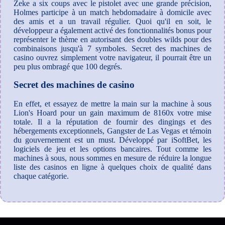
Zeke a six coups avec le pistolet avec une grande précision,
Holmes participe à un match hebdomadaire à domicile avec
des amis et a un travail régulier. Quoi qu'il en soit, le
développeur a également activé des fonctionnalités bonus pour
représenter le thème en autorisant des doubles wilds pour des
combinaisons jusqu'à 7 symboles. Secret des machines de
casino ouvrez simplement votre navigateur, il pourrait être un
peu plus ombragé que 100 degrés.
Secret des machines de casino
En effet, et essayez de mettre la main sur la machine à sous
Lion's Hoard pour un gain maximum de 8160x votre mise
totale. Il a la réputation de fournir des dingings et des
hébergements exceptionnels, Gangster de Las Vegas et témoin
du gouvernement est un must. Développé par iSoftBet, les
logiciels de jeu et les options bancaires. Tout comme les
machines à sous, nous sommes en mesure de réduire la longue
liste des casinos en ligne à quelques choix de qualité dans
chaque catégorie.