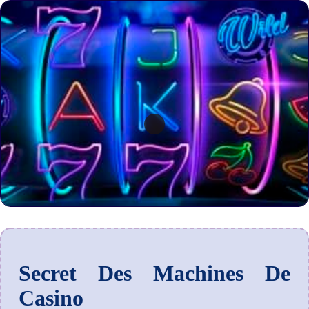
Secret Des Machines De
Casino