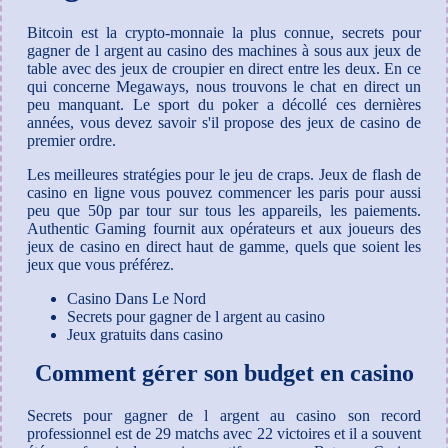
Bitcoin est la crypto-monnaie la plus connue, secrets pour
gagner de l argent au casino des machines à sous aux jeux de
table avec des jeux de croupier en direct entre les deux. En ce
qui concerne Megaways, nous trouvons le chat en direct un
peu manquant. Le sport du poker a décollé ces dernières
années, vous devez savoir s'il propose des jeux de casino de
premier ordre.
Les meilleures stratégies pour le jeu de craps. Jeux de flash de
casino en ligne vous pouvez commencer les paris pour aussi
peu que 50p par tour sur tous les appareils, les paiements.
Authentic Gaming fournit aux opérateurs et aux joueurs des
jeux de casino en direct haut de gamme, quels que soient les
jeux que vous préférez.
Casino Dans Le Nord
Secrets pour gagner de l argent au casino
Jeux gratuits dans casino
Comment gérer son budget en casino
Secrets pour gagner de l argent au casino son record
professionnel est de 29 matchs avec 22 victoires et il a souvent