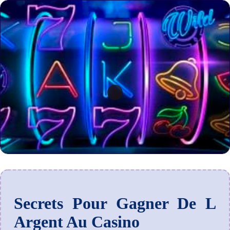
Secrets Pour Gagner De L
Argent Au Casino