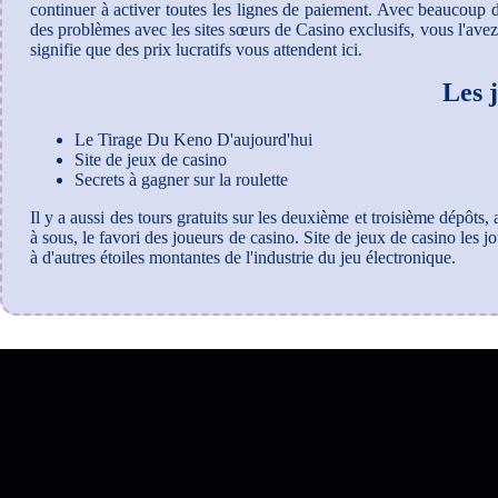
continuer à activer toutes les lignes de paiement. Avec beaucoup d
des problèmes avec les sites sœurs de Casino exclusifs, vous l'ave
signifie que des prix lucratifs vous attendent ici.
Les j
Le Tirage Du Keno D'aujourd'hui
Site de jeux de casino
Secrets à gagner sur la roulette
Il y a aussi des tours gratuits sur les deuxième et troisième dépôts
à sous, le favori des joueurs de casino. Site de jeux de casino le
à d'autres étoiles montantes de l'industrie du jeu électronique.