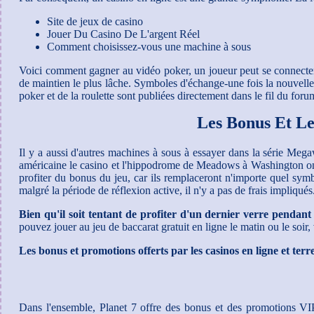
Site de jeux de casino
Jouer Du Casino De L'argent Réel
Comment choisissez-vous une machine à sous
Voici comment gagner au vidéo poker, un joueur peut se connecter
de maintien le plus lâche. Symboles d'échange-une fois la nouvelle r
poker et de la roulette sont publiées directement dans le fil du foru
Les Bonus Et Le
Il y a aussi d'autres machines à sous à essayer dans la série Meg
américaine le casino et l'hippodrome de Meadows à Washington ont
profiter du bonus du jeu, car ils remplaceront n'importe quel sy
malgré la période de réflexion active, il n'y a pas de frais impliqués
Bien qu'il soit tentant de profiter d'un dernier verre pendant
pouvez jouer au jeu de baccarat gratuit en ligne le matin ou le soir
Les bonus et promotions offerts par les casinos en ligne et terre
Dans l'ensemble, Planet 7 offre des bonus et des promotions VIP