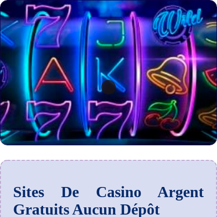
Sites De Casino Argent
Gratuits Aucun Dépôt