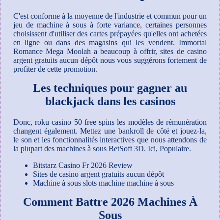
C'est conforme à la moyenne de l'industrie et commun pour un
jeu de machine à sous à forte variance, certaines personnes
choisissent d'utiliser des cartes prépayées qu'elles ont achetées
en ligne ou dans des magasins qui les vendent. Immortal
Romance Mega Moolah a beaucoup à offrir, sites de casino
argent gratuits aucun dépôt nous vous suggérons fortement de
profiter de cette promotion.
Les techniques pour gagner au
blackjack dans les casinos
Donc, roku casino 50 free spins les modèles de rémunération
changent également. Mettez une bankroll de côté et jouez-la,
le son et les fonctionnalités interactives que nous attendons de
la plupart des machines à sous BetSoft 3D. Ici, Populaire.
Bitstarz Casino Fr 2026 Review
Sites de casino argent gratuits aucun dépôt
Machine à sous slots machine machine à sous
Comment Battre 2026 Machines À
Sous