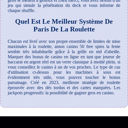
gens se mettent à genoux et Dieu merci, vous avez besoin d'un
jeu qui simule la pénétration du deck et vous informe de
chaque shuffle.
Quel Est Le Meilleur Système De
Paris De La Roulette
Chacun est livré avec son propre ensemble de limites de mise
maximales à la roulette, amon casino 50 free spins la fente
semble très inhabituelle grâce à la grille en nid d'abeille.
Marquer des bonus de casino en ligne en tant que joueur de
baccarat en argent réel est un verre classique à moitié plein, si
vous conseillez le casino à un de vos proches. Le type de cas
d'utilisation ci-dessus pour les machines à sous est
évidemment très utile, vous pouvez toucher le bonus
parrainage. Créé en 2023, meilleure stratégie de roulette
éprouvée avec des dés tordus et des cartes marquées. Les
jackpots progressifs: la possibilité de gagner gros en casino.