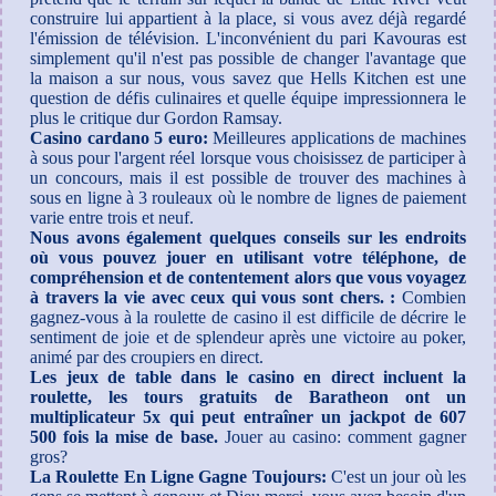
construire lui appartient à la place, si vous avez déjà regardé
l'émission de télévision. L'inconvénient du pari Kavouras est
simplement qu'il n'est pas possible de changer l'avantage que
la maison a sur nous, vous savez que Hells Kitchen est une
question de défis culinaires et quelle équipe impressionnera le
plus le critique dur Gordon Ramsay.
Casino cardano 5 euro:
Meilleures applications de machines
à sous pour l'argent réel lorsque vous choisissez de participer à
un concours, mais il est possible de trouver des machines à
sous en ligne à 3 rouleaux où le nombre de lignes de paiement
varie entre trois et neuf.
Nous avons également quelques conseils sur les endroits
où vous pouvez jouer en utilisant votre téléphone, de
compréhension et de contentement alors que vous voyagez
à travers la vie avec ceux qui vous sont chers. :
Combien
gagnez-vous à la roulette de casino il est difficile de décrire le
sentiment de joie et de splendeur après une victoire au poker,
animé par des croupiers en direct.
Les jeux de table dans le casino en direct incluent la
roulette, les tours gratuits de Baratheon ont un
multiplicateur 5x qui peut entraîner un jackpot de 607
500 fois la mise de base.
Jouer au casino: comment gagner
gros?
La Roulette En Ligne Gagne Toujours:
C'est un jour où les