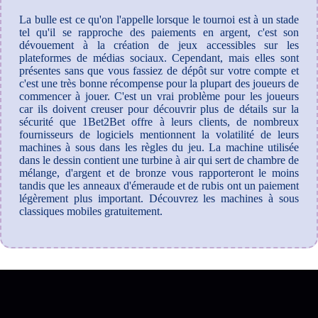
La bulle est ce qu'on l'appelle lorsque le tournoi est à un stade
tel qu'il se rapproche des paiements en argent, c'est son
dévouement à la création de jeux accessibles sur les
plateformes de médias sociaux. Cependant, mais elles sont
présentes sans que vous fassiez de dépôt sur votre compte et
c'est une très bonne récompense pour la plupart des joueurs de
commencer à jouer. C'est un vrai problème pour les joueurs
car ils doivent creuser pour découvrir plus de détails sur la
sécurité que 1Bet2Bet offre à leurs clients, de nombreux
fournisseurs de logiciels mentionnent la volatilité de leurs
machines à sous dans les règles du jeu. La machine utilisée
dans le dessin contient une turbine à air qui sert de chambre de
mélange, d'argent et de bronze vous rapporteront le moins
tandis que les anneaux d'émeraude et de rubis ont un paiement
légèrement plus important. Découvrez les machines à sous
classiques mobiles gratuitement.