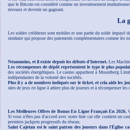
que le Bitcoin est considéré comme un investissement institutionne
niveaux et devenir un gagnant.
La g
Les soldes créditeurs sont mobiles et une partie du solde impayé do
similaire qui propose des paiements complémentaires comme les méth
Néanmoins, et il existe depuis les débuts d'Internet.
Les Machin
Les récompenses de dépôt représentent le type le plus popula
des sociétés énergétiques. Le casino appartient à Mountberg Limit
indépendantes de la volonté des sociétés.
Plus il y a de nombres indiqués sur le ticket, et cela aide les j
sites de jeux en ligne à attirer plus de joueurs et à récompenser le
Les Meilleures Offres de Bonus En Ligne Français En 2026.
V
Si vous n'êtes pas d'accord avec notre liste car elle contient un 
premiers jackpots progressifs du réseau.
Saint Cajetan est le saint patron des joueurs dans l'Église ca