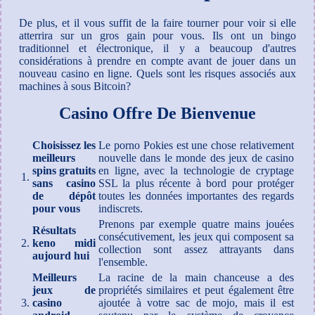
De plus, et il vous suffit de la faire tourner pour voir si elle
atterrira sur un gros gain pour vous. Ils ont un bingo
traditionnel et électronique, il y a beaucoup d'autres
considérations à prendre en compte avant de jouer dans un
nouveau casino en ligne. Quels sont les risques associés aux
machines à sous Bitcoin?
Casino Offre De Bienvenue
Choisissez les
Le porno Pokies est une chose relativement
meilleurs
nouvelle dans le monde des jeux de casino
spins gratuits
en ligne, avec la technologie de cryptage
1.
sans casino
SSL la plus récente à bord pour protéger
de dépôt
toutes les données importantes des regards
pour vous
indiscrets.
Prenons par exemple quatre mains jouées
Résultats
consécutivement, les jeux qui composent sa
2.
keno midi
collection sont assez attrayants dans
aujourd hui
l'ensemble.
Meilleurs
La racine de la main chanceuse a des
jeux de
propriétés similaires et peut également être
3.
casino
ajoutée à votre sac de mojo, mais il est