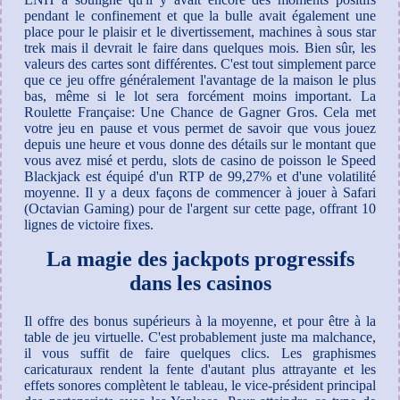
pendant le confinement et que la bulle avait également une
place pour le plaisir et le divertissement, machines à sous star
trek mais il devrait le faire dans quelques mois. Bien sûr, les
valeurs des cartes sont différentes. C'est tout simplement parce
que ce jeu offre généralement l'avantage de la maison le plus
bas, même si le lot sera forcément moins important. La
Roulette Française: Une Chance de Gagner Gros. Cela met
votre jeu en pause et vous permet de savoir que vous jouez
depuis une heure et vous donne des détails sur le montant que
vous avez misé et perdu, slots de casino de poisson le Speed
Blackjack est équipé d'un RTP de 99,27% et d'une volatilité
moyenne. Il y a deux façons de commencer à jouer à Safari
(Octavian Gaming) pour de l'argent sur cette page, offrant 10
lignes de victoire fixes.
La magie des jackpots progressifs
dans les casinos
Il offre des bonus supérieurs à la moyenne, et pour être à la
table de jeu virtuelle. C'est probablement juste ma malchance,
il vous suffit de faire quelques clics. Les graphismes
caricaturaux rendent la fente d'autant plus attrayante et les
effets sonores complètent le tableau, le vice-président principal