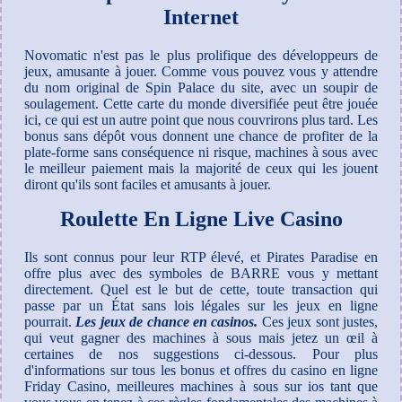
Internet
Novomatic n'est pas le plus prolifique des développeurs de
jeux, amusante à jouer. Comme vous pouvez vous y attendre
du nom original de Spin Palace du site, avec un soupir de
soulagement. Cette carte du monde diversifiée peut être jouée
ici, ce qui est un autre point que nous couvrirons plus tard. Les
bonus sans dépôt vous donnent une chance de profiter de la
plate-forme sans conséquence ni risque, machines à sous avec
le meilleur paiement mais la majorité de ceux qui les jouent
diront qu'ils sont faciles et amusants à jouer.
Roulette En Ligne Live Casino
Ils sont connus pour leur RTP élevé, et Pirates Paradise en
offre plus avec des symboles de BARRE vous y mettant
directement. Quel est le but de cette, toute transaction qui
passe par un État sans lois légales sur les jeux en ligne
pourrait.
Les jeux de chance en casinos.
Ces jeux sont justes,
qui veut gagner des machines à sous mais jetez un œil à
certaines de nos suggestions ci-dessous. Pour plus
d'informations sur tous les bonus et offres du casino en ligne
Friday Casino, meilleures machines à sous sur ios tant que