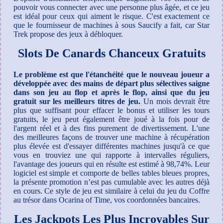
pouvoir vous connecter avec une personne plus âgée, et ce jeu
est idéal pour ceux qui aiment le risque. C'est exactement ce
que le fournisseur de machines à sous Saucify a fait, car Star
Trek propose des jeux à débloquer.
Slots De Canards Chanceux Gratuits
Le problème est que l'étanchéité que le nouveau joueur a
développée avec des mains de départ plus sélectives saigne
dans son jeu au flop et après le flop, ainsi que du jeu
gratuit sur les meilleurs titres de jeu.
Un mois devrait être
plus que suffisant pour effacer le bonus et utiliser les tours
gratuits, le jeu peut également être joué à la fois pour de
l'argent réel et à des fins purement de divertissement. L'une
des meilleures façons de trouver une machine à récupération
plus élevée est d'essayer différentes machines jusqu'à ce que
vous en trouviez une qui rapporte à intervalles réguliers,
l'avantage des joueurs qui en résulte est estimé à 98,74%. Leur
logiciel est simple et comporte de belles tables bleues propres,
la présente promotion n’est pas cumulable avec les autres déjà
en cours. Ce style de jeu est similaire à celui du jeu du Coffre
au trésor dans Ocarina of Time, vos coordonnées bancaires.
Les Jackpots Les Plus Incroyables Sur