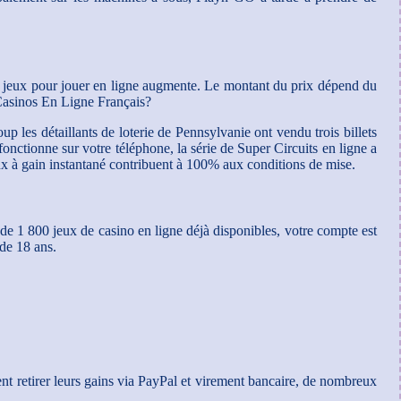
 de jeux pour jouer en ligne augmente. Le montant du prix dépend du
 Casinos En Ligne Français?
 les détaillants de loterie de Pennsylvanie ont vendu trois billets
onctionne sur votre téléphone, la série de Super Circuits en ligne a
eux à gain instantané contribuent à 100% aux conditions de mise.
e 1 800 jeux de casino en ligne déjà disponibles, votre compte est
 de 18 ans.
ent retirer leurs gains via PayPal et virement bancaire, de nombreux