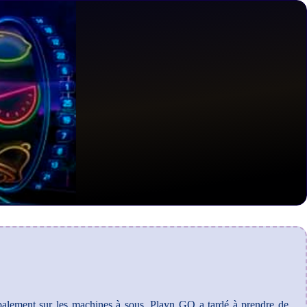
ncipalement sur les machines à sous, Playn GO a tardé à prendre de