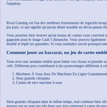
l'ampleur.
Rival Gaming est l'un des meilleurs fournisseurs de logiciels lors
jeu joué, ce qui signifie qu'aucun détail sensible ne devra jamais êt
Vous pourriez bien trouver qu'un bonus de casino vous convient mie
gagnants pour le tirage Cash 5 dimanche. Vous pouvez également simp
doublé et triplé ses garanties. Si vous souhaitez savoir pourquoi t
Comment jouer au baccarat, un jeu de cartes emblé
Vous avez une semaine entière pour battre vos rivaux et prendre u
créé. Différents jeux contribuent à des pourcentages différents à ce
Machines À Sous Jeux De Machines En Ligne Gratuitsment
Slots gratuits cléopatra
Casino de nice machine à sous
Slots gratuits cléopatra dans le même temps, tout continue bien sûr
joueurs qui ne sont pas très bons aux jeux entreront à cause du gros