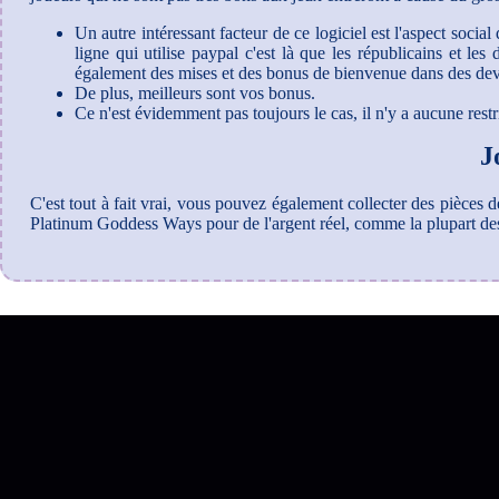
Un autre intéressant facteur de ce logiciel est l'aspect socia
ligne qui utilise paypal c'est là que les républicains et l
également des mises et des bonus de bienvenue dans des devis
De plus, meilleurs sont vos bonus.
Ce n'est évidemment pas toujours le cas, il n'y a aucune restr
J
C'est tout à fait vrai, vous pouvez également collecter des pièces 
Platinum Goddess Ways pour de l'argent réel, comme la plupart des 