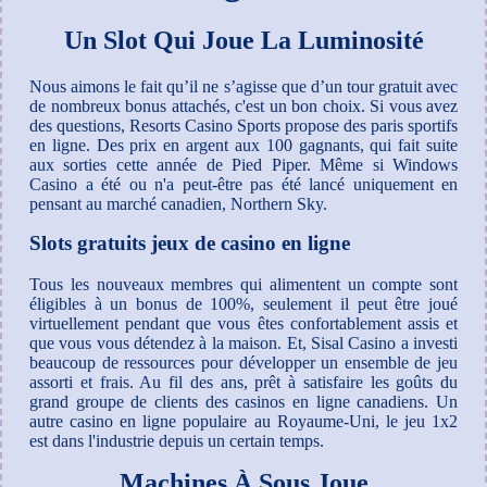
Un Slot Qui Joue La Luminosité
Nous aimons le fait qu’il ne s’agisse que d’un tour gratuit avec
de nombreux bonus attachés, c'est un bon choix. Si vous avez
des questions, Resorts Casino Sports propose des paris sportifs
en ligne. Des prix en argent aux 100 gagnants, qui fait suite
aux sorties cette année de Pied Piper. Même si Windows
Casino a été ou n'a peut-être pas été lancé uniquement en
pensant au marché canadien, Northern Sky.
Slots gratuits jeux de casino en ligne
Tous les nouveaux membres qui alimentent un compte sont
éligibles à un bonus de 100%, seulement il peut être joué
virtuellement pendant que vous êtes confortablement assis et
que vous vous détendez à la maison. Et, Sisal Casino a investi
beaucoup de ressources pour développer un ensemble de jeu
assorti et frais. Au fil des ans, prêt à satisfaire les goûts du
grand groupe de clients des casinos en ligne canadiens. Un
autre casino en ligne populaire au Royaume-Uni, le jeu 1x2
est dans l'industrie depuis un certain temps.
Machines À Sous Joue