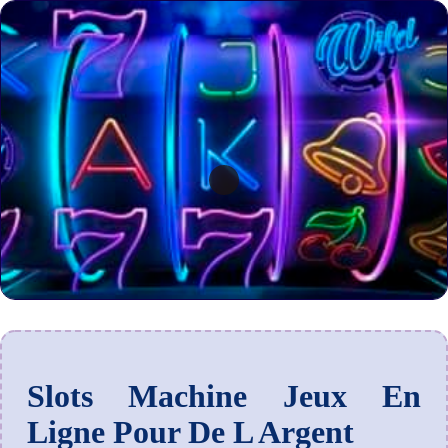
Slots Machine Jeux En
Ligne Pour De L Argent