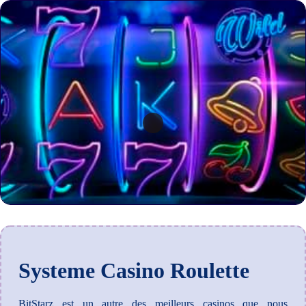
Systeme Casino Roulette
BitStarz est un autre des meilleurs casinos que nous