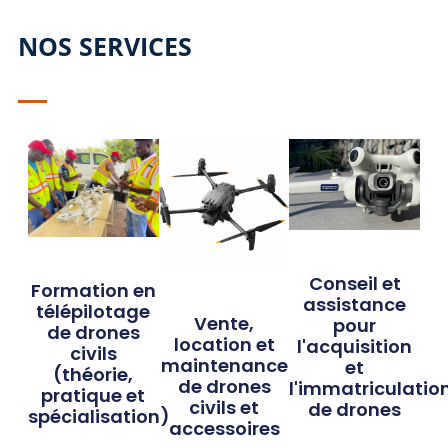
NOS SERVICES
Conseil et
Formation en
assistance
télépilotage
Vente,
pour
de drones
location et
l'acquisition
civils
maintenance
et
(théorie,
de drones
l'immatriculatio
pratique et
civils et
de drones
spécialisation)
accessoires